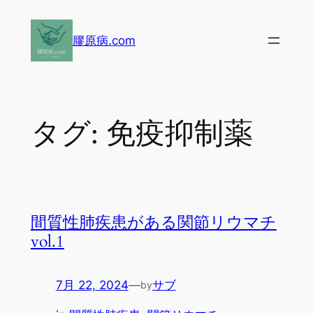
内
容
膠原病.com
を
ス
キ
ッ
タグ:
免疫抑制薬
プ
間質性肺疾患がある関節リウマチ
vol.1
7月 22, 2024
—
サブ
by