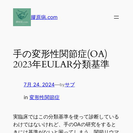
内
容
膠原病.com
を
ス
キ
ッ
手の変形性関節症(OA)
プ
2023年EULAR分類基準
7月 24, 2024
—
サブ
by
in
変形性関節症
実臨床ではこの分類基準を使って診断している
わけではないけれど、手のOAの研究をすると
きには基準がないと困ってしまう。関節リウマ