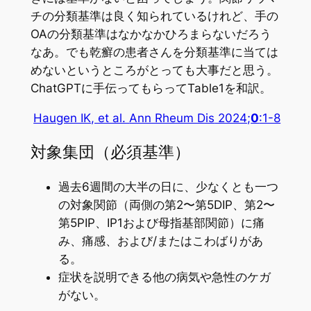
チの分類基準は良く知られているけれど、手の
OAの分類基準はなかなかひろまらないだろう
なあ。でも乾癬の患者さんを分類基準に当ては
めないというところがとっても大事だと思う。
ChatGPTに手伝ってもらってTable1を和訳。
Haugen IK, et al.
Ann Rheum Dis
2024;
0
:1-8
対象集団（必須基準）
過去6週間の大半の日に、少なくとも一つ
の対象関節（両側の第2〜第5DIP、第2〜
第5PIP、IP1および母指基部関節）に痛
み、痛感、および/またはこわばりがあ
る。
症状を説明できる他の病気や急性のケガ
がない。